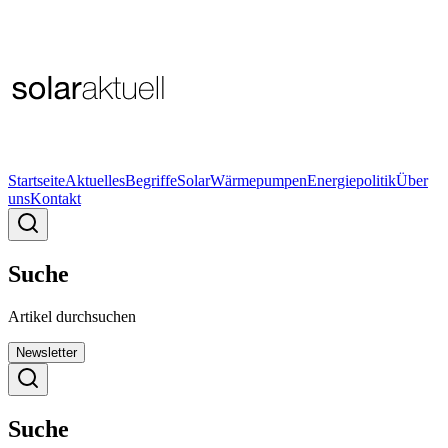
Startseite
Aktuelles
Begriffe
Solar
Wärmepumpen
Energiepolitik
Über
uns
Kontakt
Suche
Artikel durchsuchen
Newsletter
Suche