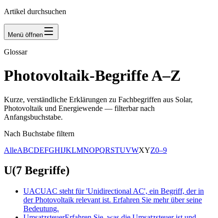
Artikel durchsuchen
Menü öffnen
Glossar
Newsletter
Photovoltaik-Begriffe A–Z
Kurze, verständliche Erklärungen zu Fachbegriffen aus Solar,
Photovoltaik und Energiewende — filterbar nach
Anfangsbuchstabe.
Nach Buchstabe filtern
Alle
A
B
C
D
E
F
G
H
I
J
K
L
M
N
O
P
Q
R
S
T
U
V
W
X
Y
Z
0–9
U
(
7
Begriffe
)
UAC
UAC steht für 'Unidirectional AC', ein Begriff, der in
der Photovoltaik relevant ist. Erfahren Sie mehr über seine
Bedeutung.
Umsatzsteuer
Erfahren Sie, was die Umsatzsteuer ist und