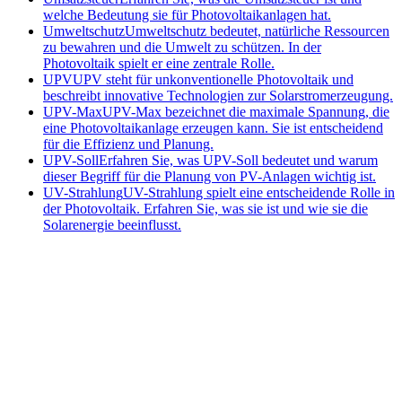
welche Bedeutung sie für Photovoltaikanlagen hat.
Umweltschutz
Umweltschutz bedeutet, natürliche Ressourcen
zu bewahren und die Umwelt zu schützen. In der
Photovoltaik spielt er eine zentrale Rolle.
UPV
UPV steht für unkonventionelle Photovoltaik und
beschreibt innovative Technologien zur Solarstromerzeugung.
UPV-Max
UPV-Max bezeichnet die maximale Spannung, die
eine Photovoltaikanlage erzeugen kann. Sie ist entscheidend
für die Effizienz und Planung.
UPV-Soll
Erfahren Sie, was UPV-Soll bedeutet und warum
dieser Begriff für die Planung von PV-Anlagen wichtig ist.
UV-Strahlung
UV-Strahlung spielt eine entscheidende Rolle in
der Photovoltaik. Erfahren Sie, was sie ist und wie sie die
Solarenergie beeinflusst.