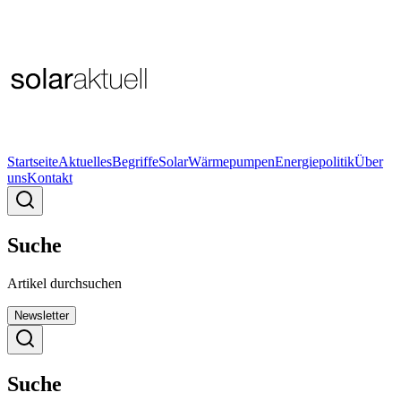
Startseite
Aktuelles
Begriffe
Solar
Wärmepumpen
Energiepolitik
Über
uns
Kontakt
Suche
Artikel durchsuchen
Newsletter
Suche