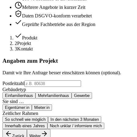
Mehrere Angebote in kurzer Zeit
Daten DSGVO-konform verarbeitet
Geprüfte Fachbetriebe aus der Region
Produkt
2
Projekt
3
Kontakt
Angaben zum Projekt
Damit wir Ihre Anfrage besser einschätzen können (optional).
Postleitzahl
Gebäudetyp
Einfamilienhaus
Mehrfamilienhaus
Gewerbe
Sie sind …
Eigentümer:in
Mieter:in
Zeitlicher Rahmen
So schnell wie möglich
In den nächsten 3 Monaten
Innerhalb eines Jahres
Noch unklar / informiere mich
Zurück
Weiter