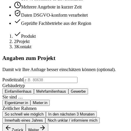
Mehrere Angebote in kurzer Zeit
Daten DSGVO-konform verarbeitet
Geprüfte Fachbetriebe aus der Region
Produkt
2
Projekt
3
Kontakt
Angaben zum Projekt
Damit wir Ihre Anfrage besser einschätzen können (optional).
Postleitzahl
Gebäudetyp
Einfamilienhaus
Mehrfamilienhaus
Gewerbe
Sie sind …
Eigentümer:in
Mieter:in
Zeitlicher Rahmen
So schnell wie möglich
In den nächsten 3 Monaten
Innerhalb eines Jahres
Noch unklar / informiere mich
Zurück
Weiter