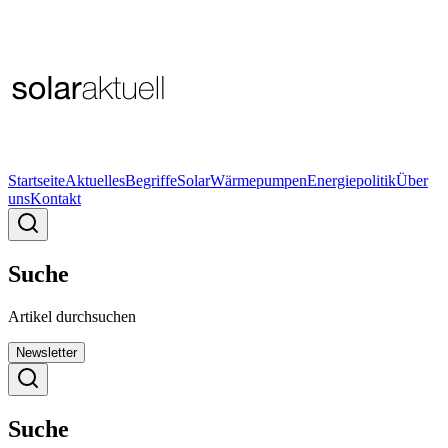
Startseite
Aktuelles
Begriffe
Solar
Wärmepumpen
Energiepolitik
Über
uns
Kontakt
Suche
Artikel durchsuchen
Newsletter
Suche