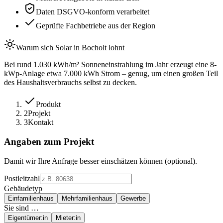
Daten DSGVO-konform verarbeitet
Geprüfte Fachbetriebe aus der Region
Warum sich Solar in
Bocholt
lohnt
Bei rund
1.030
kWh/m² Sonneneinstrahlung im Jahr erzeugt eine
8
-
kWp-Anlage etwa
7.000
kWh Strom – genug, um einen großen Teil
des Haushaltsverbrauchs selbst zu decken.
Produkt
2
Projekt
3
Kontakt
Angaben zum Projekt
Damit wir Ihre Anfrage besser einschätzen können (optional).
Postleitzahl
Gebäudetyp
Einfamilienhaus
Mehrfamilienhaus
Gewerbe
Sie sind …
Eigentümer:in
Mieter:in