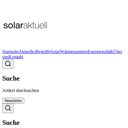
Startseite
Aktuelles
Begriffe
Solar
Wärmepumpen
Energiepolitik
Über
uns
Kontakt
Suche
Artikel durchsuchen
Newsletter
Suche